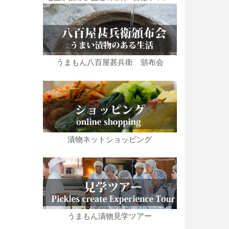
うまもん八百屋甚兵衛 頒布会
漬物ネットショッピング
うまもん漬物見学ツアー