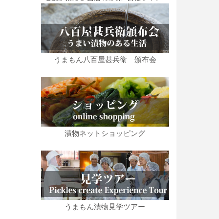
うまもん八百屋甚兵衛 頒布会
漬物ネットショッピング
うまもん漬物見学ツアー