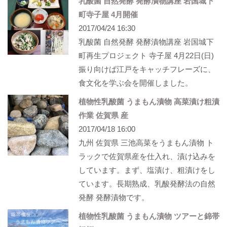
乳酸菌 自然発酵 発酵漬物講座​ 岩国城下
町寺子屋 4月開催​ ​
2017/04/24 16:30
乳酸菌 自然発酵 発酵漬物講座​ 岩国城下
町再生プロジェクト 寺子屋 4月22日(日)
振り向けば江戸をキャッチフレーズに、
食文化を学ぶ会を開催しました。
植物性乳酸菌 うまもん漬物 高菜漬け粗漬
作業 佐賀県 産
2017/04/18 16:00
九州 佐賀県 三池高菜をうまもん漬物 ト
ラックで佐賀県産を仕入れ、漬け込みを
しています。まず、塩漬け、粗漬けをし
ています。長期熟成、乳酸発酵法の自然
発酵 発酵漬物です。
植物性乳酸菌 うまもん漬物 ツアーと錦帯