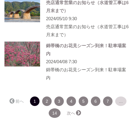
売店通常営業のお知らせ（水道管工事は6
月末まで）
2024/05/10 9:30
売店通常営業のお知らせ（水道管工事は6
月末まで）
錦帯橋のお花見シーズン到来！駐車場案
内
2024/04/08 7:30
錦帯橋のお花見シーズン到来！駐車場案
内
（こ
← 前へ
1
2
3
4
5
6
7
…
の
ペ
14
次へ →
ー
ジ）