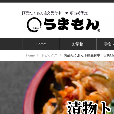
阿品たくあん注文受付中 8/1頃出荷予定
Home
お漬物
漬物
Home
トピックス
阿品たくあん予約受付中！8/1頃