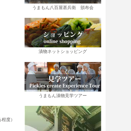
うまもん八百屋甚兵衛 頒布会
漬物ネットショッピング
うまもん漬物見学ツアー
る程度）