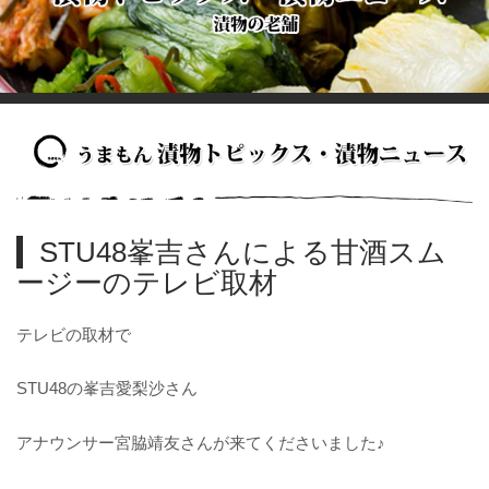
STU48峯吉さんによる甘酒スム
ージー​のテレビ取材
テレビの取材で
STU48の峯吉愛梨沙さん
アナウンサー宮脇靖友さんが来てくださいました♪