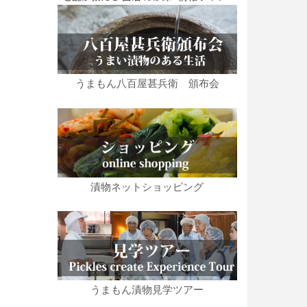
うまもん八百屋甚兵衛 頒布会
漬物ネットショッピング
うまもん漬物見学ツアー