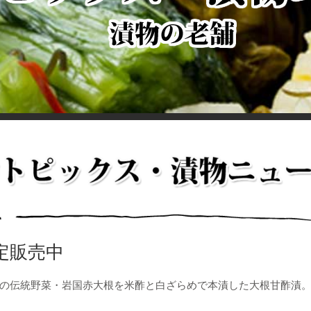
定販売中
の伝統野菜・岩国赤大根を米酢と白ざらめで本漬した大根甘酢漬