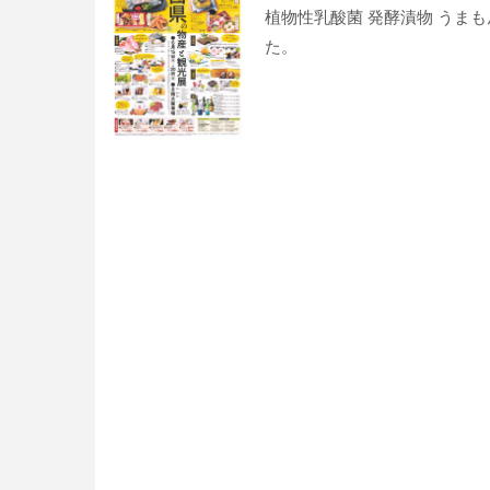
植物性乳酸菌 発酵漬物 うま
た。