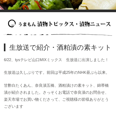
生放送で紹介・酒粕漬の素キット
6/22、tysテレビ山口MIXミックス 生放送に出演しました！
生放送は久しぶりです。前回は平成25年のNHK昼ぶら以来。
甘酢白たくあん、奈良漬五橋、酒粕漬けの素キット、錦帯橋
漬が紹介されました。さっそくお電話で奈良漬のお問合せ、
楽天市場でお買い物くださって、ご視聴様の皆様ありがとう
ございます