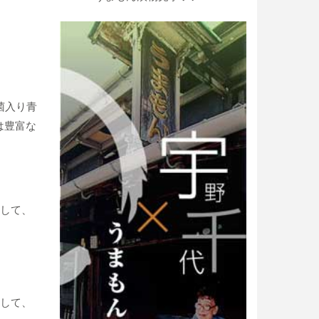
菌入り青
は豊富な
として、
として、