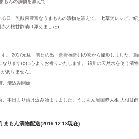
うまもんの漬物を添えて
べる日 乳酸菌豊富なうまもんの漬物を添えて、 七草粥レシピご紹
国赤大根甘酢漬け添えました）
す。 2017元旦 初日の出 錦帯橋錦川の袂から撮影しました。動
になりますゆに心よりお祈りいたします。 錦川の天然水を使う漬
とがありません。
荷、漬込み開始
荷、本日より漬け込み始まりました。うまもん岩国赤大根 大根甘
漬物配送(2016.12.13現在)