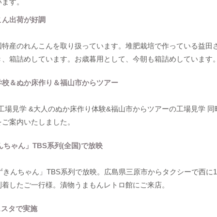
います。
こん出荷が好調
国特産のれんこんを取り扱っています。堆肥栽培で作っている益田
き、箱詰めしています。お歳暮用として、今朝も箱詰めしています
校​＆ぬか床作り＆福山市からツアー
の工場見学 &大人のぬか床作り体験&福山市からツアーの工場見学 同
をご案内いたしました。
ちゃん」TBS系列(全国)で放映
ずきんちゃん」TBS系列で放映。広島県三原市からタクシーで西に1
到着したご一行様。漬物うまもんレトロ館にご来店。
スタ​で実施