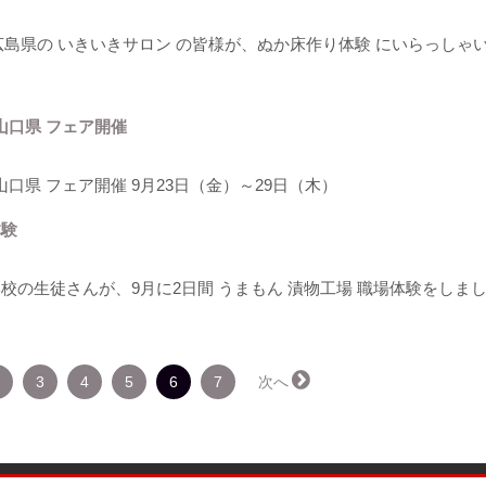
島県の いきいきサロン の皆様が、ぬか床作り体験 にいらっしゃ
山口県 フェア開催
山口県 フェア開催 9月23日（金）～29日（木）
体験
学校の生徒さんが、9月に2日間 うまもん 漬物工場 職場体験をしま
（こ
3
4
5
6
7
次へ →
の
ペ
ー
ジ）