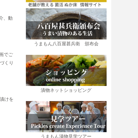
介、動
うまもん八百屋甚兵衛 頒布会
画でご
物づくり
漬物ネットショッピング
酢漬けを
うまもん漬物見学ツアー