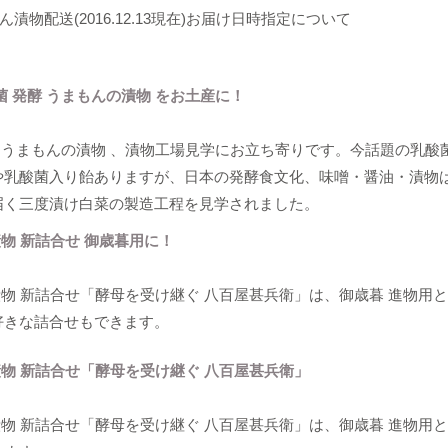
配送(2016.12.13現在)お届け日時指定について
 発酵 うまもんの漬物 をお土産に！
酵 うまもんの漬物 、漬物工場見学にお立ち寄りです。今話題の乳酸
や乳酸菌入り飴ありますが、日本の発酵食文化、味噌・醤油・漬物
届く三度漬け白菜の製造工程を見学されました。
漬物 新詰合せ 御歳暮用に！
漬物 新詰合せ「酵母を受け継ぐ 八百屋甚兵衛」​は、御歳暮 進物用
好きな詰合せもできます。
漬物 新詰合せ「酵母を受け継ぐ 八百屋甚兵衛」​
漬物 新詰合せ「酵母を受け継ぐ 八百屋甚兵衛」​は、御歳暮 進物用