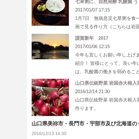
七草粥に、自然発酵 乳酸菌 
2017/01/07 17:15
1月7日 無病息災七草粥を食
画で見る作り方（こちらは岩
謹賀新年 2017
2017/01/06 12:15
今年も宜しくお願い申し上げま
紹介！ 皆様にとって、良い年
は、乳酸菌の働きを弱めるこ
山口県伝統野菜 岩国赤大根入
2016/12/14 21:30
山口県伝統野菜 岩国赤大根入
作ります。
山口県美祢市・長門市・宇部市及び北海道のうまもん
2016/12/13 16:30