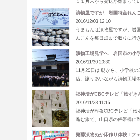
１１月末から発送が始まって
漬物屋ですが、岩国特産れん
2016/12/03 12:10
うまもんは漬物屋ですが、岩
んこんを毎日畑まで取りに行
漬物工場見学へ 岩国市の小学
2016/11/30 20:30
11月29日は 朝から、小学校
店。譲りあいながら漬物工場
福神漬がCBCテレビ「旅ずきん
2016/11/28 11:15
福神漬が昨夜CBCテレビ「旅
進む旅で、山口県の錦帯橋に
発酵漬物ぬか床作り体験 I-フェ