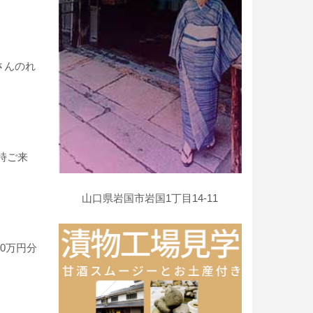
さんのれ
。
時ご来
山口県岩国市岩国1丁目14-11
0万円分