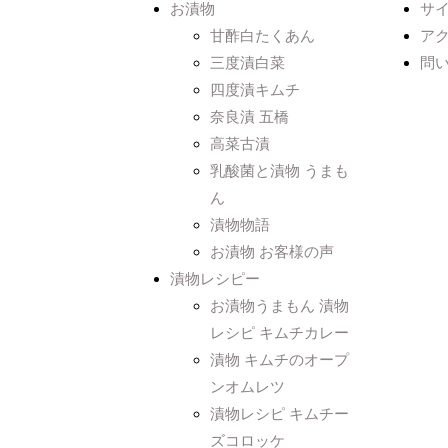
お漬物
サ
甘酢白たくあん
ア
三度漬白菜
問
四度漬キムチ
奈良漬 五橋
高菜古漬
乳酸菌と漬物 うまも
ん
漬物物語
お漬物 お客様の声
漬物レシピー
お漬物うまもん 漬物
レシピ キムチカレー
漬物 キムチのオープ
ンオムレツ
漬物レシピ キムチー
ズコロッケ