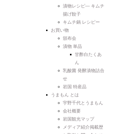
漬物レシピ― キムチ
揚げ餃子
キムチ鍋 レシピー
お買い物
頒布会
漬物 単品
甘酢白たくあ
ん
乳酸菌 発酵漬物詰合
せ
岩国 特産品
うまもん とは
宇野千代とうまもん
会社概要
岩国観光マップ
メディア紹介掲載歴