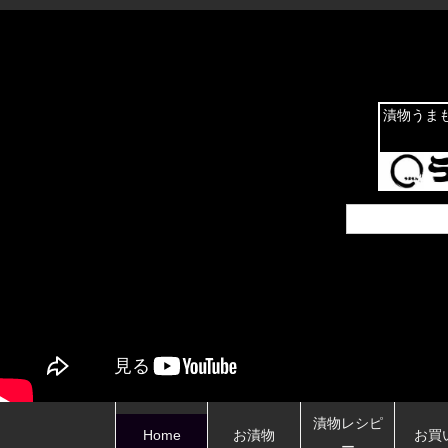
漬物うま
漬物レシピ
Home
お漬物
お買
ー