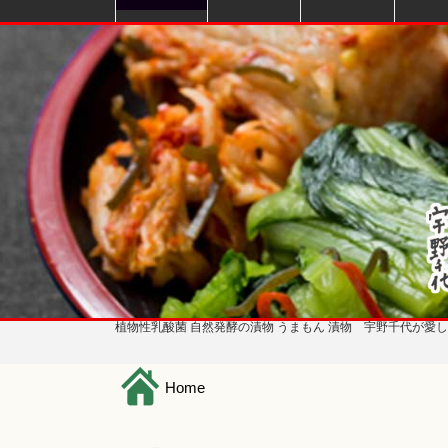
植物性乳酸菌 自然発酵の漬物 うまもん 漬物 宇野千代が愛
H
ome