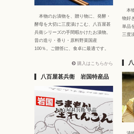
本物
本物のお漬物を、贈り物に、発酵・
物好
酵母を大切に三度漬けこむ、八百屋甚
単品
兵衛シリーズの手間暇かけたお漬物。
三度
昔の造り・香り・原料野菜国産
100％。ご贈答に、食卓に最適です。
八
購入はこちらから
八百屋甚兵衛 岩国特産品
漬物