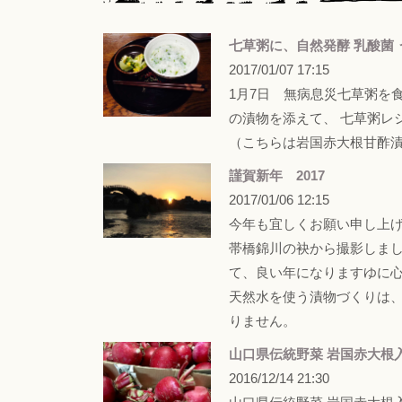
七草粥に、自然発酵 乳酸菌
2017/01/07 17:15
1月7日 無病息災七草粥を
の漬物を添えて、 七草粥レ
（こちらは岩国赤大根甘酢
謹賀新年 2017
2017/01/06 12:15
今年も宜しくお願い申し上げま
帯橋錦川の袂から撮影しまし
て、良い年になりますゆに心
天然水を使う漬物づくりは
りません。
山口県伝統野菜 岩国赤大根
2016/12/14 21:30