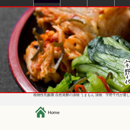
植物性乳酸菌 自然発酵の漬物 うまもん 漬物 宇野千代が愛
H
ome