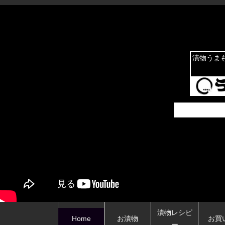
漬物うま
漬物レシピ
Home
お漬物
お買
ー