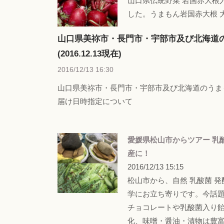
山口県伝統野菜 岩国赤大根
した。うまもん岩国赤大根 
山口県美祢市・長門市・宇部市及び北海道
(2016.12.13現在)
2016/12/13 16:30
山口県美祢市・長門市・宇部市及び北海道のうまもん漬物
届け日時指定について
愛媛県松山市からツアー 乳酸
産に！
2016/12/13 15:15
松山市から、自然 乳酸菌 発
学にお立ち寄りです。今話
チョコレートや乳酸菌入り
化、味噌・醤油・漬物は豊