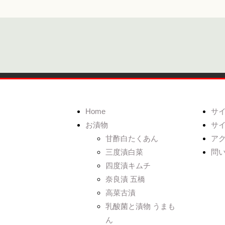
Home
サ
お漬物
サ
甘酢白たくあん
ア
三度漬白菜
問
四度漬キムチ
奈良漬 五橋
高菜古漬
乳酸菌と漬物 うまも
ん