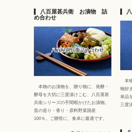
八百屋甚兵衛 お漬物 詰
八
め合わせ
本物
本物のお漬物を、贈り物に、発酵・
物好
酵母を大切に三度漬けこむ、八百屋甚
単品
兵衛シリーズの手間暇かけたお漬物。
三度
昔の造り・香り・原料野菜国産
100％。ご贈答に、食卓に最適です。