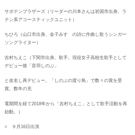
サボテンブラザーズ（リーダーの川本さんは岩国市出身。ラ
テン系アコースティックユニット）
ちひろ（山口市出身。金子みすゞの詩に作曲し歌うシンガー
ソングライター）
吉村ちえこ（下関市出身。歌手。現役女子高校生歌手として
デビュー後「音羽しのぶ」
と改名し再デビュー。「しのぶの渡り鳥」で数々の賞を受
賞。数年の充
電期間を経て2018年から「吉村ちえこ」として歌手活動を再
始動。）
○ ９月16日出演