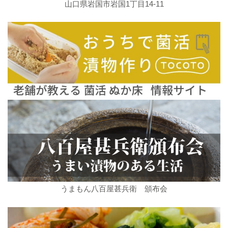
山口県岩国市岩国1丁目14-11
うまもん八百屋甚兵衛 頒布会