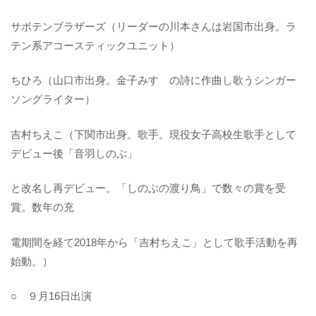
サボテンブラザーズ（リーダーの川本さんは岩国市出身。ラ
テン系アコースティックユニット）
ちひろ（山口市出身。金子みすゞの詩に作曲し歌うシンガー
ソングライター）
吉村ちえこ（下関市出身。歌手。現役女子高校生歌手として
デビュー後「音羽しのぶ」
と改名し再デビュー。「しのぶの渡り鳥」で数々の賞を受
賞。数年の充
電期間を経て2018年から「吉村ちえこ」として歌手活動を再
始動。）
○ ９月16日出演