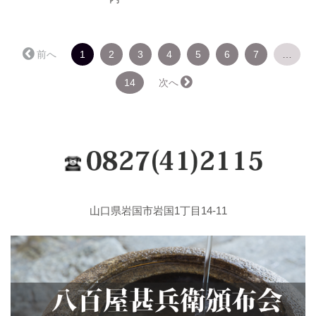
（こ
← 前へ
1
2
3
4
5
6
7
…
の
ペ
14
次へ →
ー
ジ）
山口県岩国市岩国1丁目14-11