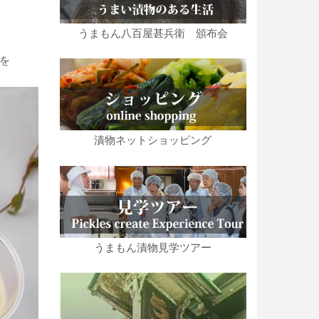
うまもん八百屋甚兵衛 頒布会
を
漬物ネットショッピング
うまもん漬物見学ツアー