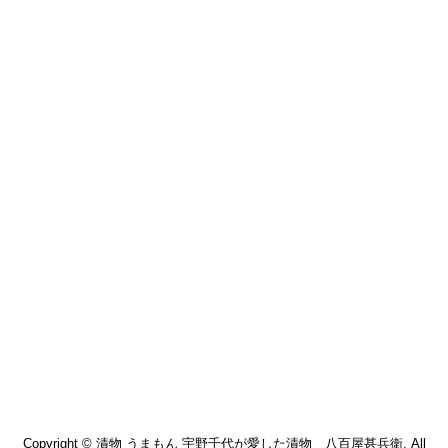
Copyright © 漬物 うまもん 宇野千代が愛した漬物 八百屋甚兵衛. All