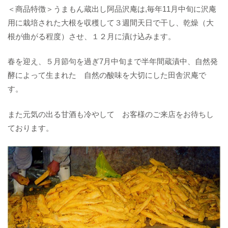
＜商品特徴＞うまもん蔵出し阿品沢庵は,毎年11月中旬に沢庵
用に栽培された大根を収穫して３週間天日で干し、乾燥（大
根が曲がる程度）させ、１２月に漬け込みます。
春を迎え、５月節句を過ぎ7月中旬まで半年間蔵漬中、自然発
酵によって生まれた 自然の酸味を大切にした田舎沢庵で
す。
また元気の出る甘酒も冷やして お客様のご来店をお待ちし
ております。