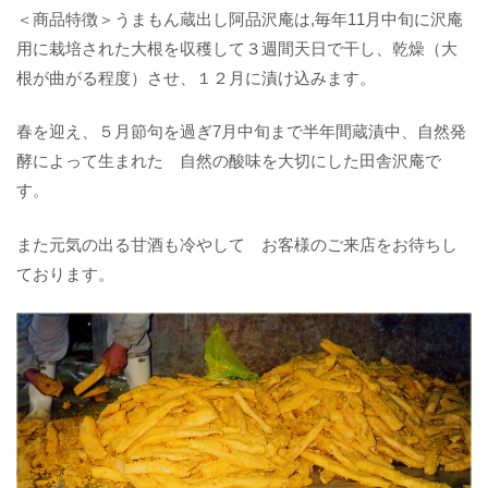
＜商品特徴＞うまもん蔵出し阿品沢庵は,毎年11月中旬に沢庵
用に栽培された大根を収穫して３週間天日で干し、乾燥（大
根が曲がる程度）させ、１２月に漬け込みます。
春を迎え、５月節句を過ぎ7月中旬まで半年間蔵漬中、自然発
酵によって生まれた 自然の酸味を大切にした田舎沢庵で
す。
また元気の出る甘酒も冷やして お客様のご来店をお待ちし
ております。